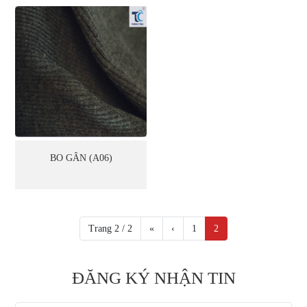
BO GÂN (A06)
Trang 2 / 2
«
‹
1
2
ĐĂNG KÝ NHẬN TIN