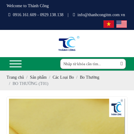
Welcome to Thành Công
0916.161.609 - 0929.138.138
|
info@thanhcongitm.com.vn
Trang chủ
Sản phẩm
Các Loại Bo
Bo Thường
BO THƯỜNG (T01)