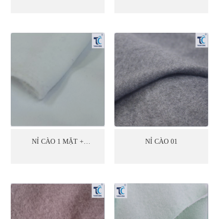
MẶT (08)
MẶT (09)
NỈ CÀO 1 MẶT +
NỈ CÀO 01
SPANDEX (01)