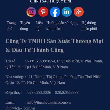
CHÍNH SÁCH & QUY ĐỊNH
Trang
Tuyển
Liên
Hướng dẫn sử dụng
Hệ thống
chủ
dụng
hệ
sản phẩm
phân phối
Công Ty TNHH Sản Xuất Thương Mại
& Đầu Tư Thành Công
Trụ sở : 539/15+539/9/2-4, Lũy Bán Bích, P. Phú Thạnh,
Q.Tân Phú, Tp.Hồ Chí Minh, Việt Nam
Nhà xưởng : 111, Dương Thị Giang, Phường Tân Thới Nhất,
Quận 12, TP. Hồ Chí Minh, Việt Nam
Điện thoại : 028.6283.3336 – 028.6283.3338
Email : info@thanhcongitm.com.vn
info@tctex.com.vn