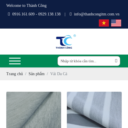
Welcome to Thành Công
0916.161.609 - 0929.138.138
|
info@thanhcongitm.com.vn
Trang chủ
Sản phẩm
Vải Da Cá