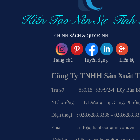
CHÍNH SÁCH & QUY ĐỊNH
Trang chủ
Tuyển dụng
Liên hệ
Công Ty TNHH Sản Xuất 
Trụ sở : 539/15+539/9/2-4, Lũy Bán Bích
Nhà xưởng : 111, Dương Thị Giang, Phường
Điện thoại : 028.6283.3336 – 0
Email : info@thanhcongitm.c
Website : https://thanhcongitm.com.vn/