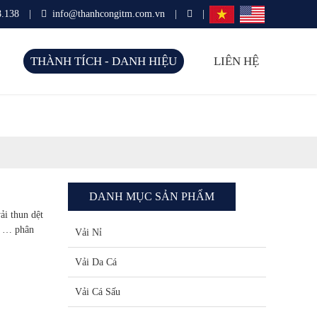
8.138
|
info@thanhcongitm.com.vn
|
|
THÀNH TÍCH - DANH HIỆU
LIÊN HỆ
DANH MỤC SẢN PHẨM
ải thun dệt
ều … phân
Vải Nỉ
Vải Da Cá
Vải Cá Sấu