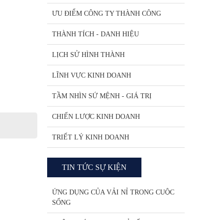
ƯU ĐIỂM CÔNG TY THÀNH CÔNG
THÀNH TÍCH - DANH HIỆU
LỊCH SỬ HÌNH THÀNH
LĨNH VỰC KINH DOANH
TẦM NHÌN SỨ MỆNH - GIÁ TRỊ
CHIẾN LƯỢC KINH DOANH
TRIẾT LÝ KINH DOANH
TIN TỨC SỰ KIỆN
ỨNG DỤNG CỦA VẢI NỈ TRONG CUỘC
SỐNG