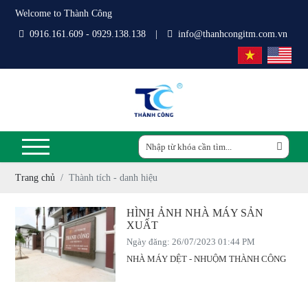
Welcome to Thành Công
0916.161.609 - 0929.138.138
|
info@thanhcongitm.com.vn
Trang chủ
Thành tích - danh hiệu
HÌNH ẢNH NHÀ MÁY SẢN
XUẤT
Ngày đăng: 26/07/2023 01:44 PM
NHÀ MÁY DỆT - NHUỘM THÀNH CÔNG