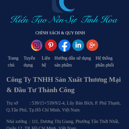
CHÍNH SÁCH & QUY ĐỊNH
Trang
Tuyển
Liên
Hướng dẫn sử dụng
Hệ thống
chủ
dụng
hệ
sản phẩm
phân phối
Công Ty TNHH Sản Xuất Thương Mại
& Đầu Tư Thành Công
Trụ sở : 539/15+539/9/2-4, Lũy Bán Bích, P. Phú Thạnh,
Q.Tân Phú, Tp.Hồ Chí Minh, Việt Nam
Nhà xưởng : 111, Dương Thị Giang, Phường Tân Thới Nhất,
Quận 12, TP. Hồ Chí Minh, Việt Nam