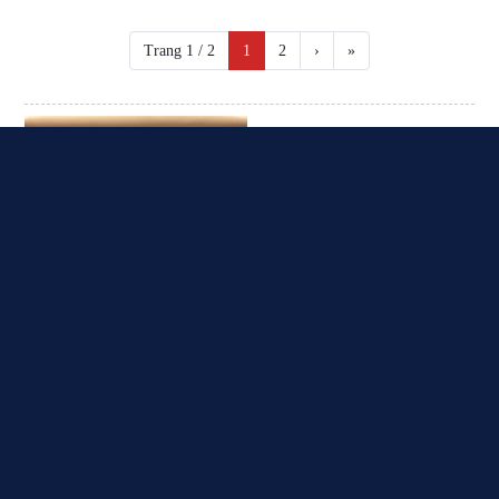
Trang 1 / 2
1
2
›
»