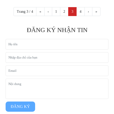
Trang 3 / 4
«
‹
1
2
3
4
›
»
ĐĂNG KÝ NHẬN TIN