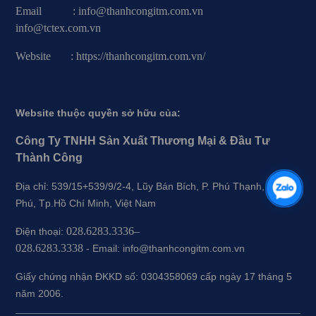
Email : info@thanhcongitm.com.vn
info@tctex.com.vn
Website : https://thanhcongitm.com.vn/
Website thuộc quyền sở hữu của:
Công Ty TNHH Sản Xuất Thương Mại & Đầu Tư
Thành Công
Địa chỉ: 539/15+539/9/2-4, Lũy Bán Bích, P. Phú Thạnh, Q.Tân
Phú, Tp.Hồ Chí Minh, Việt Nam
028.6283.3336–
Điện thoại:
028.6283.3338
-
Email: info@thanhcongitm.com.vn
Giấy chứng nhận ĐKKD số: 0304358069 cấp ngày 17 tháng 5
năm 2006.