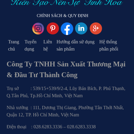
CHÍNH SÁCH & QUY ĐỊNH
Trang
Tuyển
Liên
Hướng dẫn sử dụng
Hệ thống
chủ
dụng
hệ
sản phẩm
phân phối
Công Ty TNHH Sản Xuất Thương Mại
& Đầu Tư Thành Công
Trụ sở : 539/15+539/9/2-4, Lũy Bán Bích, P. Phú Thạnh,
Q.Tân Phú, Tp.Hồ Chí Minh, Việt Nam
Nhà xưởng : 111, Dương Thị Giang, Phường Tân Thới Nhất,
Quận 12, TP. Hồ Chí Minh, Việt Nam
Điện thoại : 028.6283.3336 – 028.6283.3338