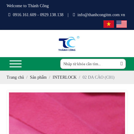
Welcome to Thành Công
0916.161.609 - 0929.138.138
|
info@thanhcongitm.com.vn
Trang chủ
Sản phẩm
INTERLOCK
02 DA CÀO (C01)