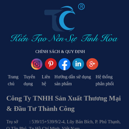
CHÍNH SÁCH & QUY ĐỊNH
Trang
Tuyển
Liên
Hướng dẫn sử dụng
Hệ thống
chủ
dụng
hệ
sản phẩm
phân phối
Công Ty TNHH Sản Xuất Thương Mại
& Đầu Tư Thành Công
Trụ sở : 539/15+539/9/2-4, Lũy Bán Bích, P. Phú Thạnh,
Q.Tân Phú, Tp.Hồ Chí Minh, Việt Nam