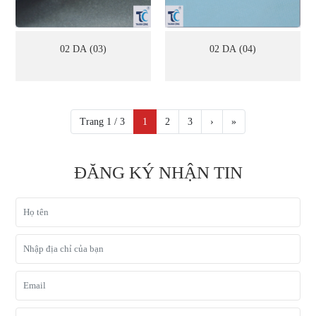
02 DA (03)
02 DA (04)
Trang 1 / 3
1
2
3
›
»
ĐĂNG KÝ NHẬN TIN