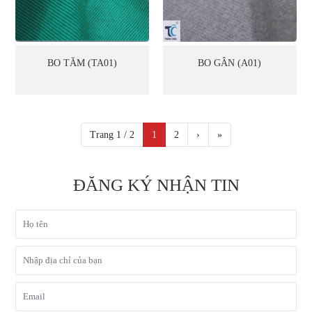
BO TĂM (TA01)
BO GÂN (A01)
Trang 1 / 2
1
2
›
»
ĐĂNG KÝ NHẬN TIN