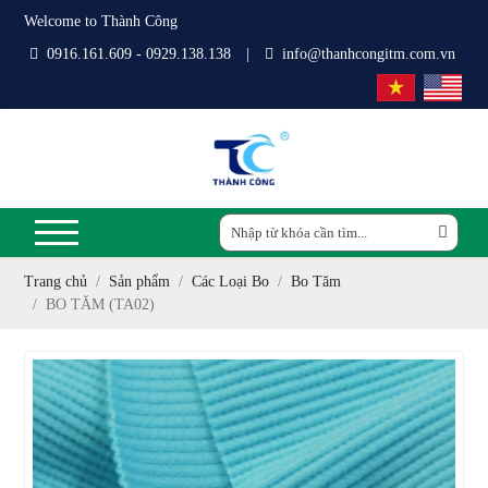
Welcome to Thành Công
0916.161.609 - 0929.138.138
|
info@thanhcongitm.com.vn
Trang chủ
Sản phẩm
Các Loại Bo
Bo Tăm
BO TĂM (TA02)