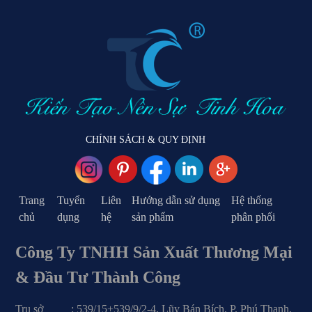
CHÍNH SÁCH & QUY ĐỊNH
Trang
Tuyển
Liên
Hướng dẫn sử dụng
Hệ thống
chủ
dụng
hệ
sản phẩm
phân phối
Công Ty TNHH Sản Xuất Thương Mại
& Đầu Tư Thành Công
Trụ sở : 539/15+539/9/2-4, Lũy Bán Bích, P. Phú Thạnh,