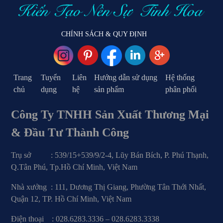
CHÍNH SÁCH & QUY ĐỊNH
Trang
Tuyển
Liên
Hướng dẫn sử dụng
Hệ thống
chủ
dụng
hệ
sản phẩm
phân phối
Công Ty TNHH Sản Xuất Thương Mại
& Đầu Tư Thành Công
Trụ sở : 539/15+539/9/2-4, Lũy Bán Bích, P. Phú Thạnh,
Q.Tân Phú, Tp.Hồ Chí Minh, Việt Nam
Nhà xưởng : 111, Dương Thị Giang, Phường Tân Thới Nhất,
Quận 12, TP. Hồ Chí Minh, Việt Nam
Điện thoại : 028.6283.3336 – 028.6283.3338