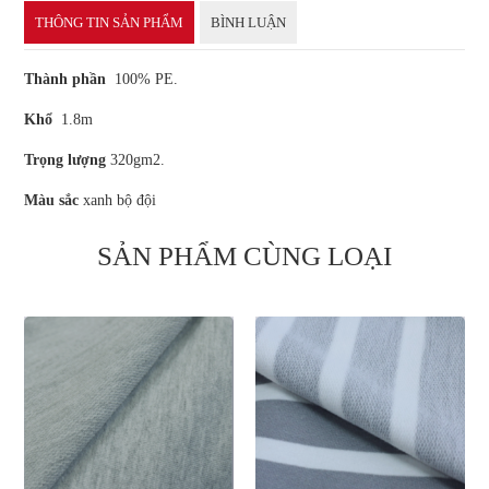
THÔNG TIN SẢN PHẨM
BÌNH LUẬN
Thành phần
100% PE.
Khổ
1.8m
Trọng lượng
320gm2.
Màu sắc
xanh bộ đội
SẢN PHẨM CÙNG LOẠI