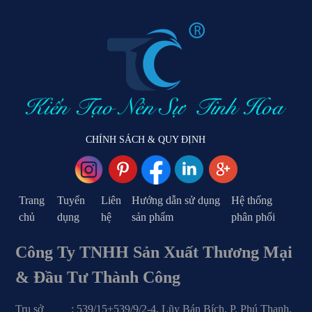
CHÍNH SÁCH & QUY ĐỊNH
Trang
Tuyển
Liên
Hướng dẫn sử dụng
Hệ thống
chủ
dụng
hệ
sản phẩm
phân phối
Công Ty TNHH Sản Xuất Thương Mại
& Đầu Tư Thành Công
Trụ sở : 539/15+539/9/2-4, Lũy Bán Bích, P. Phú Thạnh,