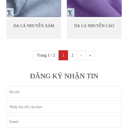
DA CÁ NHUYỄN XÁM
DA CÁ NHUYỄN CÀO
TIÊU
Trang 1 / 2
1
2
›
»
ĐĂNG KÝ NHẬN TIN