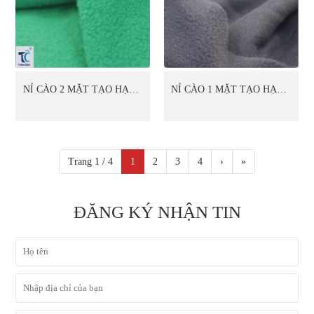
NỈ CÀO 2 MẶT TẠO HẠT 1
NỈ CÀO 1 MẶT TẠO HẠT 1
MẶT (07)
MẶT (08)
Trang 1 / 4
1
2
3
4
›
»
ĐĂNG KÝ NHẬN TIN