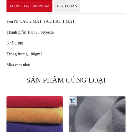
THÔNG TIN SẢN PHẨM
BÌNH LUẬN
Tên NỈ CÀO 2 MẶT TẠO HẠT 1 MẶT.
Thành phần 100% Polyesste.
Khổ 1.8m .
Trọng lượng 180gm2.
Màu cam nhạt
SẢN PHẨM CÙNG LOẠI