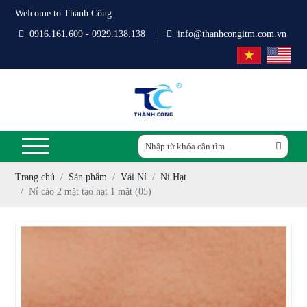
Welcome to Thành Công
0916.161.609 - 0929.138.138
|
info@thanhcongitm.com.vn
Trang chủ
Sản phẩm
Vải Nỉ
Nỉ Hạt
Nỉ cào 2 mặt tạo hạt 1 mặt (05)