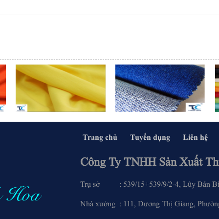
Trang chủ
Tuyển dụng
Liên hệ
Công Ty TNHH Sản Xuất Th
Trụ sở : 539/15+539/9/2-4, Lũy Bán Bích
Nhà xưởng : 111, Dương Thị Giang, Phường