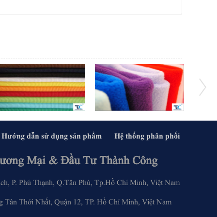
Hướng dẫn sử dụng sản phẩm
Hệ thống phân phối
ương Mại & Đầu Tư Thành Công
, P. Phú Thạnh, Q.Tân Phú, Tp.Hồ Chí Minh, Việt Nam
 Tân Thới Nhất, Quận 12, TP. Hồ Chí Minh, Việt Nam