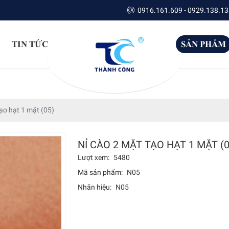
0916.161.609 - 0929.138.13
TIN TỨC
SẢN PHẨM
ạo hạt 1 mặt (05)
NỈ CÀO 2 MẶT TẠO HẠT 1 MẶT (0
Lượt xem:
5480
Mã sản phẩm:
N05
Nhãn hiệu:
N05