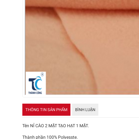
THÔNG TIN SẢN PHẨM
BÌNH LUẬN
Tên NỈ CÀO 2 MẶT TẠO HẠT 1 MẶT.
Thành phần 100% Polyesste.