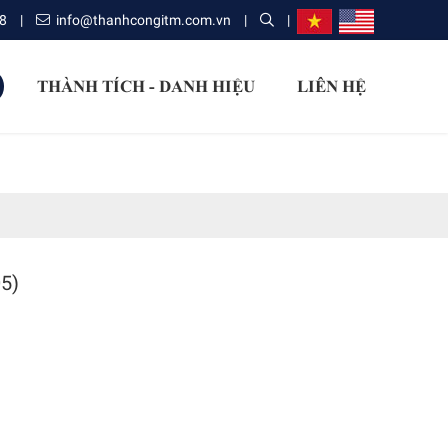
8
|
info@thanhcongitm.com.vn
|
|
THÀNH TÍCH - DANH HIỆU
LIÊN HỆ
5)