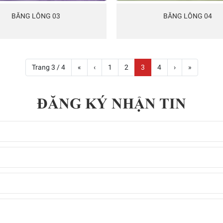
BĂNG LÔNG 03
BĂNG LÔNG 04
Trang 3 / 4
«
‹
1
2
3
4
›
»
ĐĂNG KÝ NHẬN TIN