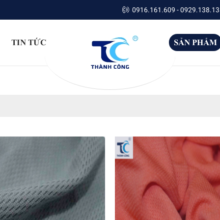
0916.161.609 - 0929.138.13
TIN TỨC
SẢN PHẨM