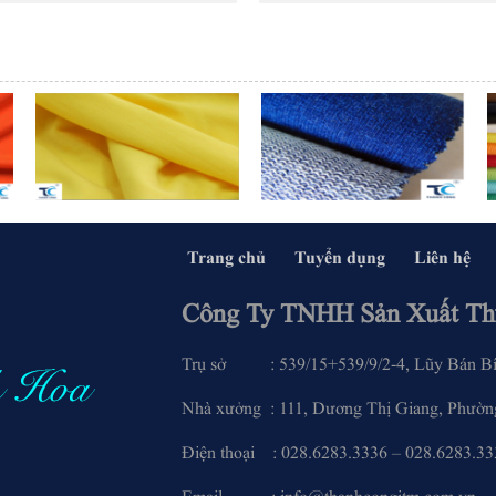
Trang chủ
Tuyển dụng
Liên hệ
Công Ty TNHH Sản Xuất Th
Trụ sở : 539/15+539/9/2-4, Lũy Bán Bích
Nhà xưởng : 111, Dương Thị Giang, Phường
Điện thoại : 028.6283.3336 – 0