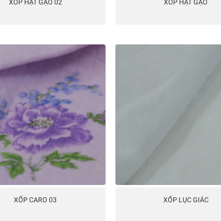
XỐP HẠT GẠO 02
XỐP HẠT GẠO
XỐP CARO 03
XỐP LỤC GIÁC