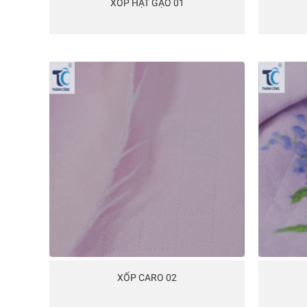
XỐP HẠT GẠO 01
XỐP CARO 02