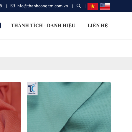
8
|
info@thanhcongitm.com.vn
|
|
THÀNH TÍCH - DANH HIỆU
LIÊN HỆ