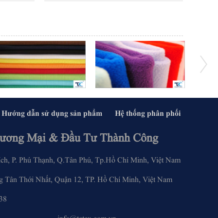
Hướng dẫn sử dụng sản phẩm
Hệ thống phân phối
ương Mại & Đầu Tư Thành Công
, P. Phú Thạnh, Q.Tân Phú, Tp.Hồ Chí Minh, Việt Nam
 Tân Thới Nhất, Quận 12, TP. Hồ Chí Minh, Việt Nam
28.6283.3338