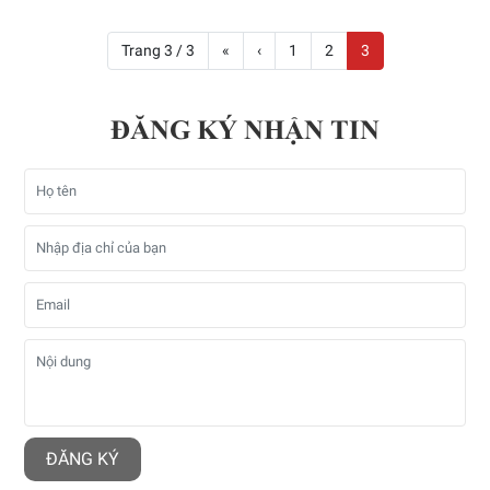
Trang 3 / 3
«
‹
1
2
3
ĐĂNG KÝ NHẬN TIN