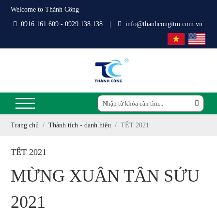
Welcome to Thành Công
0916.161.609 - 0929.138.138
|
info@thanhcongitm.com.vn
Trang chủ
Thành tích - danh hiệu
TẾT 2021
TẾT 2021
MỪNG XUÂN TÂN SỬU
2021