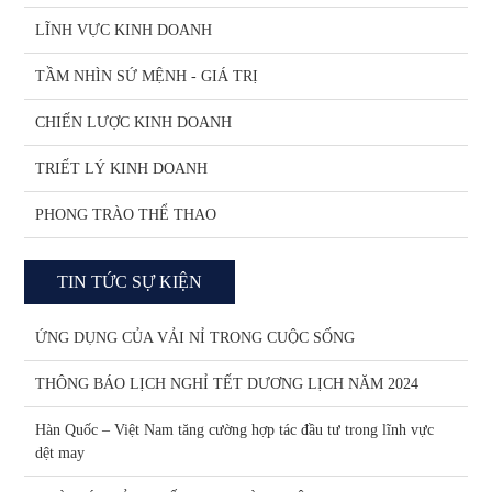
LĨNH VỰC KINH DOANH
TẦM NHÌN SỨ MỆNH - GIÁ TRỊ
CHIẾN LƯỢC KINH DOANH
TRIẾT LÝ KINH DOANH
PHONG TRÀO THỂ THAO
TIN TỨC SỰ KIỆN
ỨNG DỤNG CỦA VẢI NỈ TRONG CUỘC SỐNG
THÔNG BÁO LỊCH NGHỈ TẾT DƯƠNG LỊCH NĂM 2024
Hàn Quốc – Việt Nam tăng cường hợp tác đầu tư trong lĩnh vực
dệt may