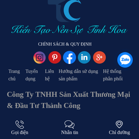
CHÍNH SÁCH & QUY ĐỊNH
Trang
Tuyển
Liên
Hướng dẫn sử dụng
Hệ thống
chủ
dụng
hệ
sản phẩm
phân phối
Công Ty TNHH Sản Xuất Thương Mại
& Đầu Tư Thành Công
Trụ sở : 539/15+539/9/2-4, Lũy Bán Bích, P. Phú Thạnh,
Q.Tân Phú, Tp.Hồ Chí Minh, Việt Nam
Gọi điện
Nhắn tin
Chỉ đường