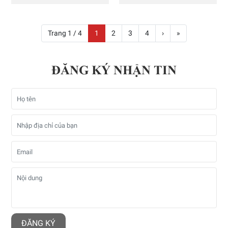
Trang 1 / 4
1
2
3
4
›
»
ĐĂNG KÝ NHẬN TIN