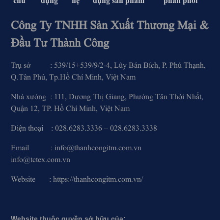
chủ
dụng
hệ
dụng sản phẩm
phân phối
Công Ty TNHH Sản Xuất Thương Mại &
Đầu Tư Thành Công
Trụ sở : 539/15+539/9/2-4, Lũy Bán Bích, P. Phú Thạnh,
Q.Tân Phú, Tp.Hồ Chí Minh, Việt Nam
Nhà xưởng : 111, Dương Thị Giang, Phường Tân Thới Nhất,
Quận 12, TP. Hồ Chí Minh, Việt Nam
Điện thoại : 028.6283.3336 – 028.6283.3338
Email : info@thanhcongitm.com.vn
info@tctex.com.vn
Website : https://thanhcongitm.com.vn/
Website thuộc quyền sở hữu của: