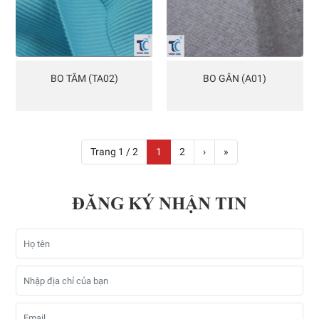
BO TĂM (TA02)
BO GÂN (A01)
Trang 1 / 2
1
2
›
»
ĐĂNG KÝ NHẬN TIN