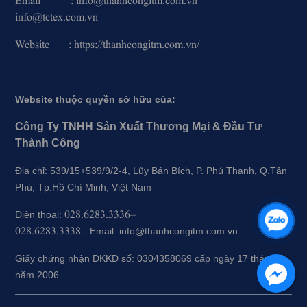
Email : info@thanhcongitm.com.vn
info@tctex.com.vn
Website : https://thanhcongitm.com.vn/
Website thuộc quyền sở hữu của:
Công Ty TNHH Sản Xuất Thương Mại & Đầu Tư
Thành Công
Địa chỉ: 539/15+539/9/2-4, Lũy Bán Bích, P. Phú Thạnh, Q.Tân
Phú, Tp.Hồ Chí Minh, Việt Nam
028.6283.3336–
Điện thoại:
028.6283.3338
-
Email: info@thanhcongitm.com.vn
Giấy chứng nhận ĐKKD số: 0304358069 cấp ngày 17 tháng 5
năm 2006.