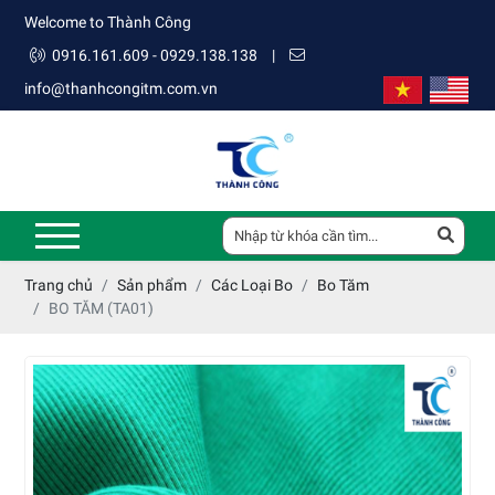
Welcome to Thành Công
0916.161.609 - 0929.138.138
|
info@thanhcongitm.com.vn
Trang chủ
Sản phẩm
Các Loại Bo
Bo Tăm
BO TĂM (TA01)