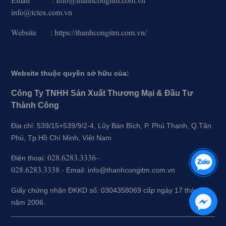
Email : info@thanhcongitm.com.vn
info@tctex.com.vn
Website : https://thanhcongitm.com.vn/
Website thuộc quyền sở hữu của:
Công Ty TNHH Sản Xuất Thương Mại & Đầu Tư
Thành Công
Địa chỉ: 539/15+539/9/2-4, Lũy Bán Bích, P. Phú Thạnh, Q.Tân
Phú, Tp.Hồ Chí Minh, Việt Nam
028.6283.3336–
Điện thoại:
028.6283.3338
-
Email: info@thanhcongitm.com.vn
Giấy chứng nhận ĐKKD số: 0304358069 cấp ngày 17 tháng 5
năm 2006.