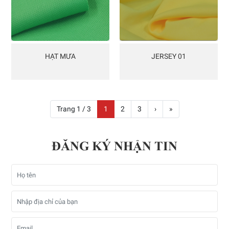
HẠT MƯA
JERSEY 01
Trang 1 / 3
1
2
3
›
»
ĐĂNG KÝ NHẬN TIN