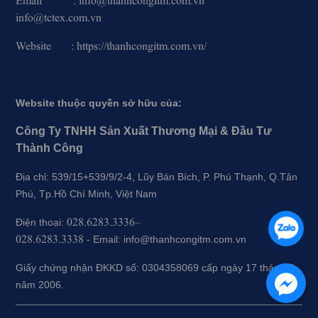
Email : info@thanhcongitm.com.vn
info@tctex.com.vn
Website : https://thanhcongitm.com.vn/
Website thuộc quyền sở hữu của:
Công Ty TNHH Sản Xuất Thương Mại & Đầu Tư
Thành Công
Địa chỉ: 539/15+539/9/2-4, Lũy Bán Bích, P. Phú Thạnh, Q.Tân
Phú, Tp.Hồ Chí Minh, Việt Nam
028.6283.3336–
Điện thoại:
028.6283.3338
-
Email: info@thanhcongitm.com.vn
Giấy chứng nhận ĐKKD số: 0304358069 cấp ngày 17 tháng 5
năm 2006.