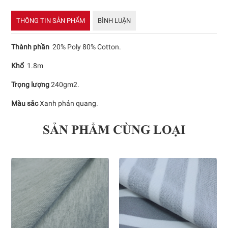
THÔNG TIN SẢN PHẨM
BÌNH LUẬN
Thành phần
20% Poly 80% Cotton.
Khổ
1.8m
Trọng lượng
240gm2.
Màu sắc
Xanh phản quang.
SẢN PHẨM CÙNG LOẠI