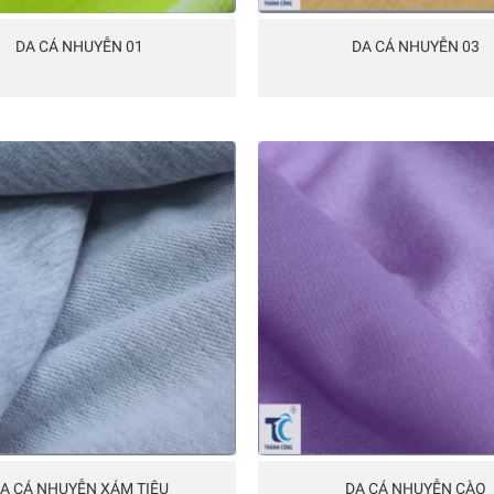
DA CÁ NHUYỄN 01
DA CÁ NHUYỄN 03
A CÁ NHUYỄN XÁM TIÊU
DA CÁ NHUYỄN CÀO