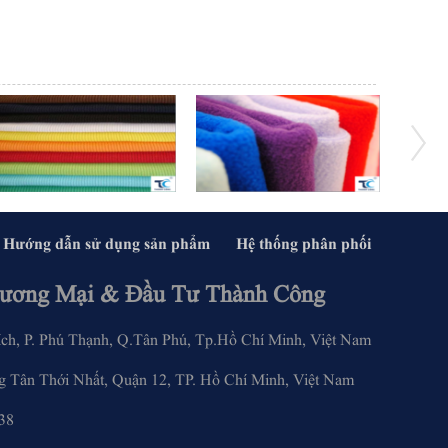
Hướng dẫn sử dụng sản phẩm
Hệ thống phân phối
ương Mại & Đầu Tư Thành Công
, P. Phú Thạnh, Q.Tân Phú, Tp.Hồ Chí Minh, Việt Nam
 Tân Thới Nhất, Quận 12, TP. Hồ Chí Minh, Việt Nam
28.6283.3338