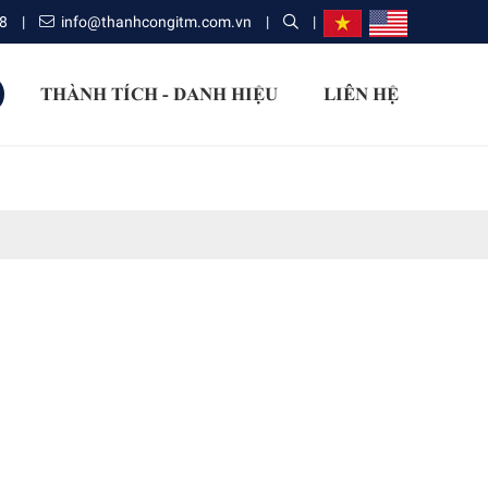
8
|
info@thanhcongitm.com.vn
|
|
THÀNH TÍCH - DANH HIỆU
LIÊN HỆ