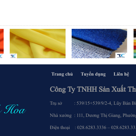
Trang chủ
Tuyển dụng
Liên hệ
Công Ty TNHH Sản Xuất Th
Trụ sở : 539/15+539/9/2-4, Lũy Bán Bích
Nhà xưởng : 111, Dương Thị Giang, Phường
Điện thoại : 028.6283.3336 – 0