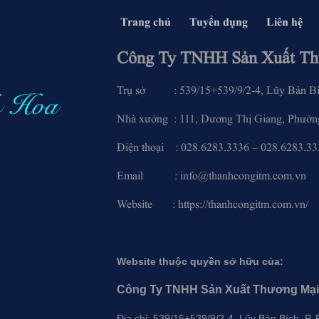
Trang chủ
Tuyển dụng
Liên hệ
Công Ty TNHH Sản Xuất Th
Trụ sở : 539/15+539/9/2-4, Lũy Bán Bích
Nhà xưởng : 111, Dương Thị Giang, Phường
Điện thoại : 028.6283.3336 – 0
Email : info@thanhcongitm.c
Website : https://thanhcongitm.com.vn/
Website thuộc quyền sở hữu của:
Công Ty TNHH Sản Xuất Thương Mại
Địa chỉ: 539/15+539/9/2-4, Lũy Bán Bích, P