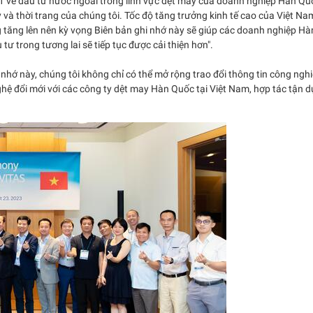
 1 về đầu tư nước ngoài trong lĩnh vực dệt may của doanh nghiệp Hàn Quố
à thời trang của chúng tôi. Tốc độ tăng trưởng kinh tế cao của Việt Na
 tăng lên nên kỳ vọng Biên bản ghi nhớ này sẽ giúp các doanh nghiệp Hà
ư trong tương lai sẽ tiếp tục được cải thiện hơn".
 nhớ này, chúng tôi không chỉ có thể mở rộng trao đổi thông tin công ngh
hệ đổi mới với các công ty dệt may Hàn Quốc tại Việt Nam, hợp tác tận 