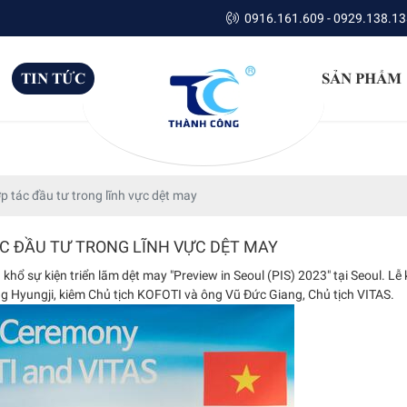
0916.161.609 - 0929.138.13
TIN TỨC
SẢN PHẨM
 tác đầu tư trong lĩnh vực dệt may
C ĐẦU TƯ TRONG LĨNH VỰC DỆT MAY
khổ sự kiện triển lãm dệt may "Preview in Seoul (PIS) 2023" tại Seoul. Lễ 
g Hyungji, kiêm Chủ tịch KOFOTI và ông Vũ Đức Giang, Chủ tịch VITAS.