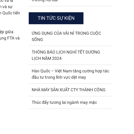
c và là
m và sự
n Quốc tiến
TIN TỨC SỰ KIỆN
iệp giữa
ỨNG DỤNG CỦA VẢI NỈ TRONG CUỘC
dụng FTA và
SỐNG
THÔNG BÁO LỊCH NGHỈ TẾT DƯƠNG
LỊCH NĂM 2024
Hàn Quốc – Việt Nam tăng cường hợp tác
đầu tư trong lĩnh vực dệt may
NHÀ MÁY SẢN XUẤT CTY THÀNH CÔNG
Thúc đẩy tương lai ngành may mặc