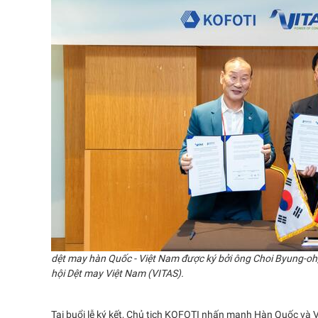
dệt may hàn Quốc - Việt Nam được ký bởi ông Choi Byung-oh
hội Dệt may Việt Nam (VITAS).
Tại buổi lễ ký kết, Chủ tịch KOFOTI nhấn mạnh Hàn Quốc và Vi