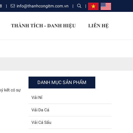
8
|
info@thanhcongitm.com.vn
|
|
THÀNH TÍCH - DANH HIỆU
LIÊN HỆ
DANH MỤC SẢN PHẨM
ký kết có sự
Vải Nỉ
Vải Da Cá
Vải Cá Sấu